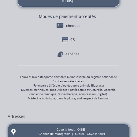
mails).
Modes de paiement acceptés :
chèques
CB
espèces
Laura Msika ostéopathe animalier OA82 inscrite au registre national de
l'ordre des vétérinaires.
Formatrice à l'école d'ostéopathie animale Biopraxia
Diverses techniques sont utilisées : ostéopathie structurelle, viscérale,
crânienne, fluidique, fascia-thérapie, acupression (digitée).
Médecine holistique, dans le plus grand respect de l'animal.
Adresses :
Coye la foret - OISE
Chemin de Montgresin
|
60580
Coye la foret