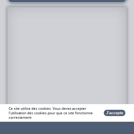
Coye la
foret -
Ce site utilise des cookies. Vous devez accepter
A propos de calenDoc
OISE
l'utilisation des cookies pour que ce site fonctionne
J'accepte
Conditions Générales d'Utilisation
correctement
Chemin de
Montgresin
60580