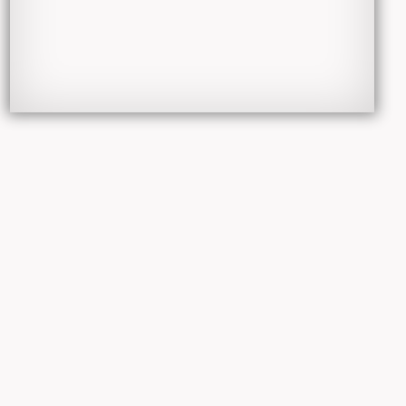
Lingerie
Flow-
centre
pour
femmes
51,
boulevard
de la
Cluse
1205
Genève -
Suisse