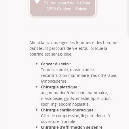
51, boulevard de la Cluse
1205 Genève - Suisse
Almatila accompagne les femmes et les hommes
dans leurs parcours de vie et/ou lorsque la
poitrine est sensibilisée.
Cancer du sein
:
Tumorectomie, mastectomie,
reconstruction mammaire, radiothérapie,
lymphœdème.
Chirurgie plastique
:
augmentation/réduction mammaire,
mastopexie, gynécomastie, liposuccion,
lipofilling, abdominoplastie.
Chirurgie cardio-thoracique
:
Gilet de compression, lingerie douce à
ouverture frontale.
Chirurgie d'affirmation de genre