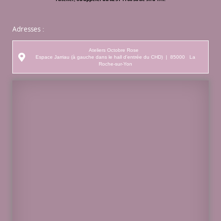
Adresses :
Ateliers Octobre Rose
Espace Jarriau (à gauche dans le hall d'entrée du CHD)
|
85000
La
Roche-sur-Yon
Ateliers
Octobre
Rose
Espace
Jarriau (à
gauche
dans le