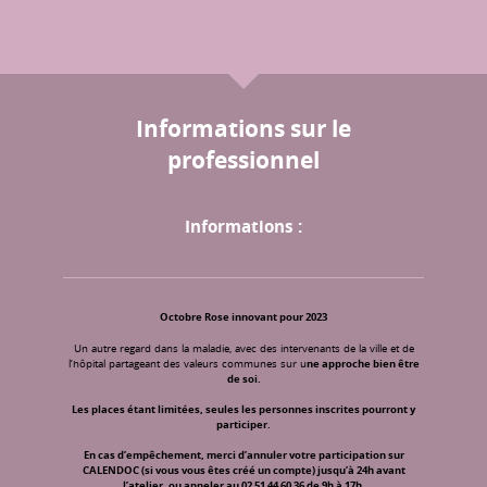
Informations sur le
professionnel
Informations :
Octobre Rose innovant pour 2023
Un autre regard dans la maladie, avec des intervenants de la ville et de
l’hôpital partageant des valeurs communes sur u
ne approche bien être
de soi.
Les places étant limitées, seules les personnes inscrites pourront y
participer.
En cas d’empêchement, merci d’annuler votre participation sur
CALENDOC (si vous vous êtes créé un compte) jusqu’à 24h avant
l’atelier, ou appeler au 02 51 44 60 36 de 9h à 17h.